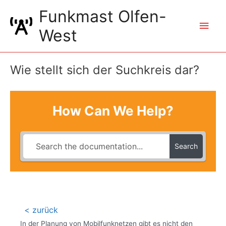
Zum
Funkmast Olfen-
Inhalt
Hau
springen
West
Wie stellt sich der Suchkreis dar?
How Can We Help?
Search
< zurück
In der Planung von Mobilfunknetzen gibt es nicht den