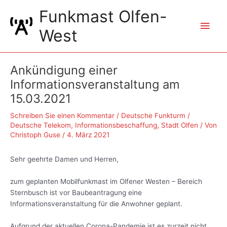
Zum
Funkmast Olfen-
Inhalt
Hau
springen
West
Ankündigung einer
Informationsveranstaltung am
15.03.2021
Schreiben Sie einen Kommentar
/
Deutsche Funkturm /
Deutsche Telekom
,
Informationsbeschaffung
,
Stadt Olfen
/ Von
Christoph Guse
/
4. März 2021
Sehr geehrte Damen und Herren,
zum geplanten Mobilfunkmast im Olfener Westen – Bereich
Sternbusch ist vor Baubeantragung eine
Informationsveranstaltung für die Anwohner geplant.
Aufgrund der aktuellen Corona-Pandemie ist es zurzeit nicht